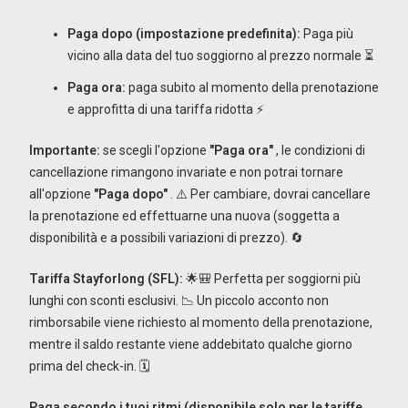
Paga dopo (impostazione predefinita):
Paga più
vicino alla data del tuo soggiorno al prezzo normale ⏳
Paga ora:
paga subito al momento della prenotazione
e approfitta di una tariffa ridotta ⚡
Importante:
se scegli l'opzione
"Paga ora"
, le condizioni di
cancellazione rimangono invariate e non potrai tornare
all'opzione
"Paga dopo"
. ⚠️ Per cambiare, dovrai cancellare
la prenotazione ed effettuarne una nuova (soggetta a
disponibilità e a possibili variazioni di prezzo). 🔄
Tariffa Stayforlong (SFL):
🌟🎒 Perfetta per soggiorni più
lunghi con sconti esclusivi. 📉 Un piccolo acconto non
rimborsabile viene richiesto al momento della prenotazione,
mentre il saldo restante viene addebitato qualche giorno
prima del check-in. 🗓️
Paga secondo i tuoi ritmi (disponibile solo per le tariffe