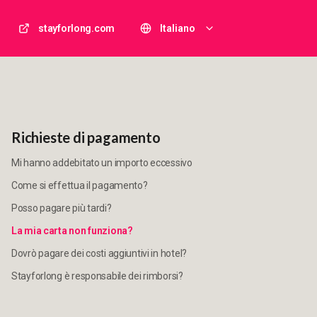
stayforlong.com
Italiano
Richieste di pagamento
Mi hanno addebitato un importo eccessivo
Come si effettua il pagamento?
Posso pagare più tardi?
La mia carta non funziona?
Dovrò pagare dei costi aggiuntivi in hotel?
Stayforlong è responsabile dei rimborsi?