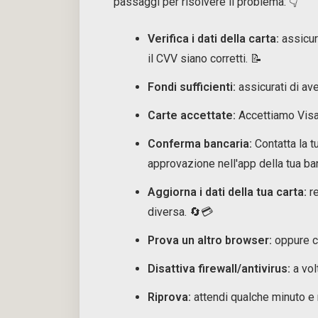
passaggi per risolvere il problema: 👇
Verifica i dati della carta:
assicura
il CVV siano corretti. 📝
Fondi sufficienti:
assicurati di ave
Carte accettate:
Accettiamo Visa
Conferma bancaria:
Contatta la t
approvazione nell'app della tua ba
Aggiorna i dati della tua carta:
re
diversa. 🔄💳
Prova un altro browser:
oppure ca
Disattiva firewall/antivirus:
a vol
Riprova:
attendi qualche minuto e 