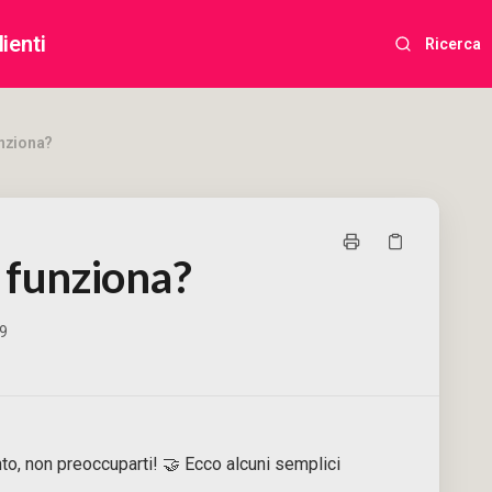
ienti
Ricerca
unziona?
 funziona?
29
to, non preoccuparti! 🤝 Ecco alcuni semplici