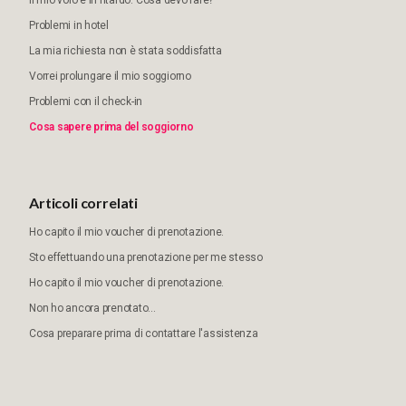
Il mio volo è in ritardo. Cosa devo fare?
Problemi in hotel
La mia richiesta non è stata soddisfatta
Vorrei prolungare il mio soggiorno
Problemi con il check-in
Cosa sapere prima del soggiorno
Articoli correlati
Ho capito il mio voucher di prenotazione.
Sto effettuando una prenotazione per me stesso
Ho capito il mio voucher di prenotazione.
Non ho ancora prenotato...
Cosa preparare prima di contattare l'assistenza