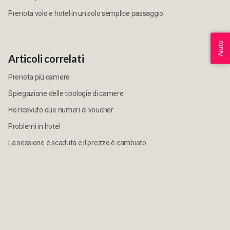
Prenota volo e hotel in un solo semplice passaggio.
Aiuto
Articoli correlati
Prenota più camere
Spiegazione delle tipologie di camere
Ho ricevuto due numeri di voucher
Problemi in hotel
La sessione è scaduta e il prezzo è cambiato.