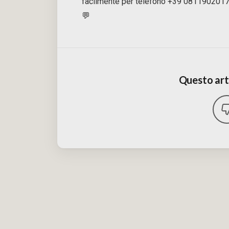
facilmente per telefono +39 0811902017
💬
Questo arti