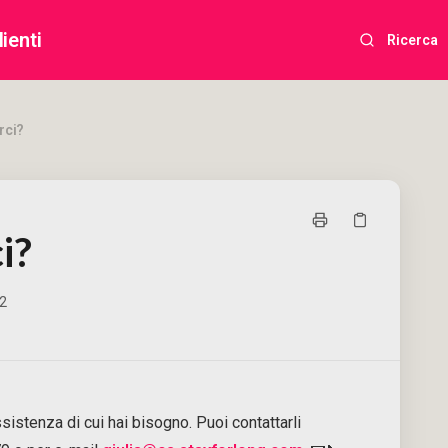
ienti
Ricerca
rci?
i?
22
'assistenza di cui hai bisogno. Puoi contattarli