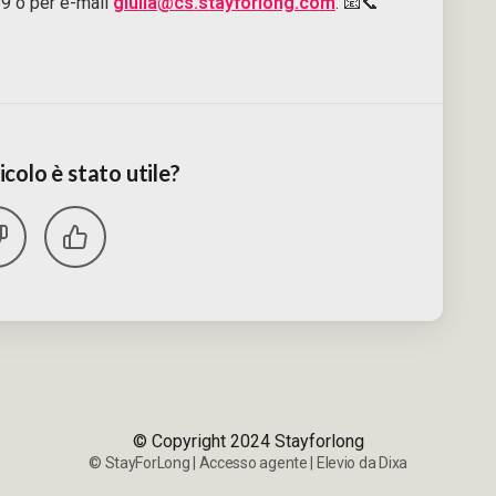
9 o per e-mail
giulia@cs.stayforlong.com
. 📧📞
colo è stato utile?
© Copyright 2024 Stayforlong
©
StayForLong
|
Accesso agente
|
Elevio da
Dixa