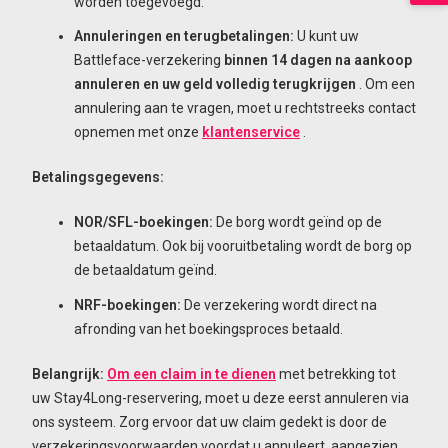
worden toegevoegd.
Annuleringen en terugbetalingen:
U kunt uw
Battleface-verzekering
binnen 14 dagen na aankoop
annuleren en uw geld volledig terugkrijgen
. Om een
annulering aan te vragen, moet u rechtstreeks contact
opnemen met onze
klantenservice
.
Betalingsgegevens:
NOR/SFL-boekingen:
De borg wordt geïnd op de
betaaldatum. Ook bij vooruitbetaling wordt de borg op
de betaaldatum geïnd.
NRF-boekingen:
De verzekering wordt direct na
afronding van het boekingsproces betaald.
Belangrijk:
Om een claim in te dienen
met betrekking tot
uw Stay4Long-reservering, moet u deze eerst annuleren via
ons systeem. Zorg ervoor dat uw claim gedekt is door de
verzekeringsvoorwaarden voordat u annuleert, aangezien