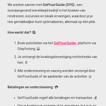
We werken samen met
GetYourGuide (GYG)
, een
toonaangevend wereldwijd bedrijf in het boeken van
rondreizen, excursies en lokale ervaringen, waardoor je je
reis gemakkelijker kunt optimaliseren, allemaal op één plek.
Hoe werkt dat? 🤔
Boek activiteiten via het
GetYourGuide-
platform via
Stayforlong. 💻
Je ontvangt de boekingsbevestiging rechtstreeks van
hen. 📄
Alle ondersteuning en nazorg worden verzorgd door
GetYourGuide of de aanbieder van de activiteit. 🤝
Betalingen en ondersteuning: 💳
GetYourGuide regelt alle betalingen en transacties. 💰
Om je boeking te wijzigen of te annuleren, log je in op