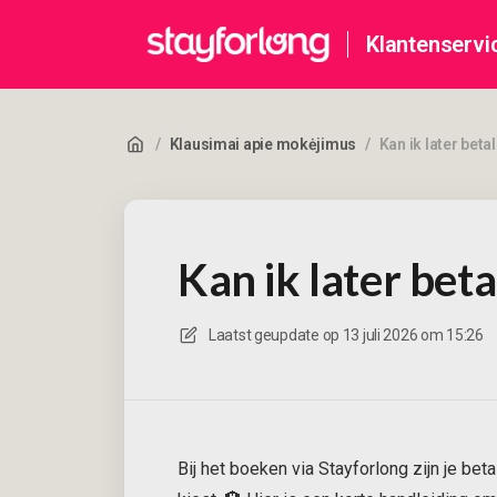
Klantenservi
/
Klausimai apie mokėjimus
/
Kan ik later beta
Kan ik later bet
Laatst geupdate op
13 juli 2026 om 15:26
Bij het boeken via Stayforlong zijn je bet