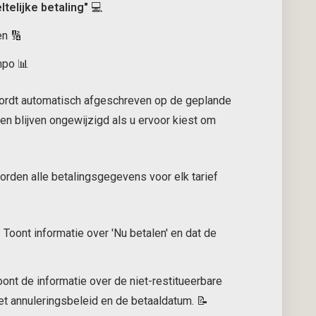
telijke betaling"
💻
en 🔢
mpo 📊
ordt automatisch afgeschreven op de geplande
n blijven ongewijzigd als u ervoor kiest om
rden alle betalingsgegevens voor elk tarief
:
Toont informatie over 'Nu betalen' en dat de
ont de informatie over de niet-restitueerbare
et annuleringsbeleid en de betaaldatum. 📝