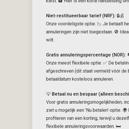
kiest. 🏨 Hier is een korte handleiding om 
Niet-restitueerbaar tarief (NRF):
🔒💰
Onze voordeligste optie. 📉 Je betaalt he
annuleringen zijn niet toegestaan. 🚫 Idea
wilt.
Gratis annuleringspercentage (NOR):

Onze meest flexibele optie. ✅ De betal
afgeschreven (dit staat vermeld vóór de b
betaaldatum kosteloos annuleren.
💡
Betaal nu en bespaar (alleen beschik
Voor gratis annuleringsmogelijkheden, in
ziet u mogelijk een 'Nu betalen'-optie. 🌍
profiteren van een korting, terwijl u dez
flexibele annuleringsvoorwaarden. 🛏️