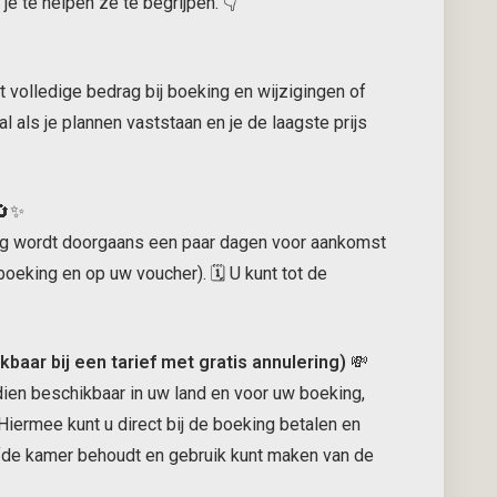
je te helpen ze te begrijpen. 👇
t volledige bedrag bij boeking en wijzigingen of
al als je plannen vaststaan en je de laagste prijs
✨
ing wordt doorgaans een paar dagen voor aankomst
oeking en op uw voucher). 🗓️ U kunt tot de
baar bij een tarief met gratis annulering)
💸
dien beschikbaar in uw land en voor uw boeking,
 Hiermee kunt u direct bij de boeking betalen en
elfde kamer behoudt en gebruik kunt maken van de