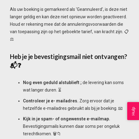
Als uw boeking is gemarkeerd als 'Geannuleerd', is deze niet
langer geldig en kan deze niet opnieuw worden geactiveerd.
Houd er rekening mee dat de annuleringsvoorwaarden die
van toepassing zijn op het geboekte tarief, van kracht zijn. 📋
⚖️
Heb je je bevestigingsmail niet ontvangen?
📬❓
Nog even geduld alstublieft
;
de levering kan soms
wat langer duren. ⏳
Controleer je e-
mailadres.
Zorg ervoor dat je
hetzelfde e-mailadres gebruikt als bij je boeking. 📧
Hulp
Kijk in je spam- of ongewenste
e-mailmap.
Bevestigingsmails kunnen daar soms per ongeluk
terechtkomen. 🗑️📁