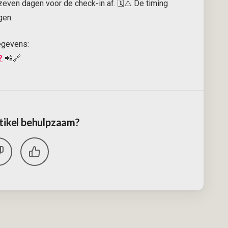
even dagen voor de check-in af. 🗓️⚠️ De timing
gen.
egevens:
?
📲🔗
tikel behulpzaam?