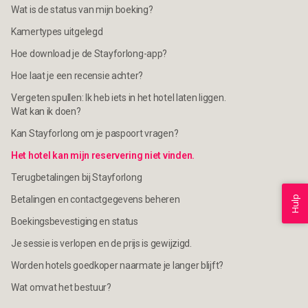
Wat is de status van mijn boeking?
Kamertypes uitgelegd
Hoe download je de Stayforlong-app?
Hoe laat je een recensie achter?
Vergeten spullen: Ik heb iets in het hotel laten liggen.
Wat kan ik doen?
Kan Stayforlong om je paspoort vragen?
Het hotel kan mijn reservering niet vinden.
Terugbetalingen bij Stayforlong
Betalingen en contactgegevens beheren
Hulp
Boekingsbevestiging en status
Je sessie is verlopen en de prijs is gewijzigd.
Worden hotels goedkoper naarmate je langer blijft?
Wat omvat het bestuur?