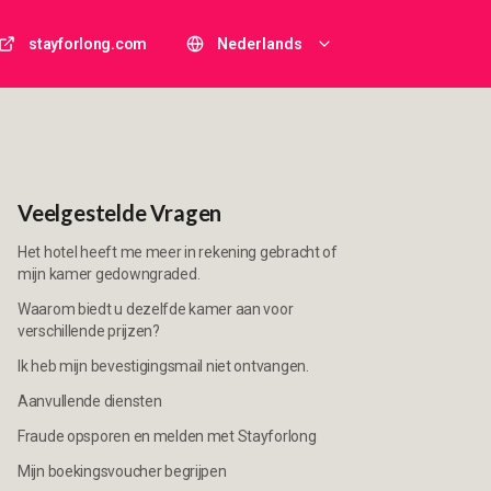
stayforlong.com
Nederlands
Veelgestelde Vragen
Het hotel heeft me meer in rekening gebracht of
mijn kamer gedowngraded.
Waarom biedt u dezelfde kamer aan voor
verschillende prijzen?
Ik heb mijn bevestigingsmail niet ontvangen.
Aanvullende diensten
Fraude opsporen en melden met Stayforlong
Mijn boekingsvoucher begrijpen