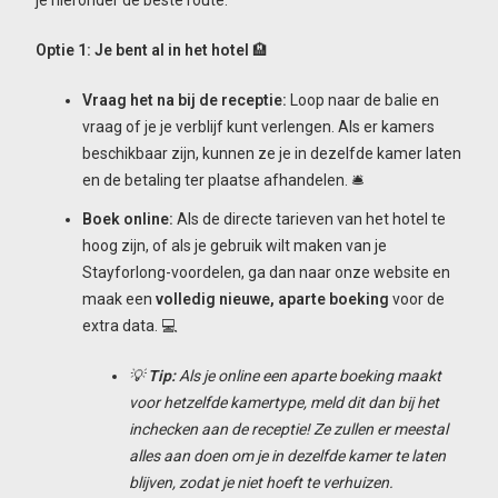
je hieronder de beste route:
Optie 1: Je bent al in het hotel
🏨
Vraag het na bij de receptie:
Loop naar de balie en
vraag of je je verblijf kunt verlengen. Als er kamers
beschikbaar zijn, kunnen ze je in dezelfde kamer laten
en de betaling ter plaatse afhandelen. 🛎️
Boek online:
Als de directe tarieven van het hotel te
hoog zijn, of als je gebruik wilt maken van je
Stayforlong-voordelen, ga dan naar onze website en
maak een
volledig nieuwe, aparte boeking
voor de
extra data. 💻
💡
Tip:
Als je online een aparte boeking maakt
voor hetzelfde kamertype, meld dit dan bij het
inchecken aan de receptie! Ze zullen er meestal
alles aan doen om je in dezelfde kamer te laten
blijven, zodat je niet hoeft te verhuizen.