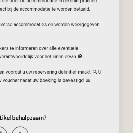
en die door de accommodatie in rekening kunnen
ect bij de accommodatie te worden betaald.
n diverse accommodaties en worden weergegeven
kers te informeren over alle eventuele
erantwoordelijk voor het innen ervan. 🏨
n voordat u uw reservering definitief maakt. 🔍 U
w voucher nadat uw boeking is bevestigd. 🎟️
tikel behulpzaam?