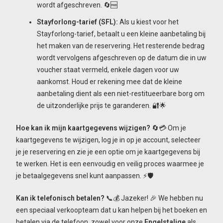
wordt afgeschreven. 🔄🆓
Stayforlong-tarief (SFL):
Als u kiest voor het
Stayforlong-tarief, betaalt u een kleine aanbetaling bij
het maken van de reservering. Het resterende bedrag
wordt vervolgens afgeschreven op de datum die in uw
voucher staat vermeld, enkele dagen voor uw
aankomst. Houd er rekening mee dat de kleine
aanbetaling dient als een niet-restitueerbare borg om
de uitzonderlijke prijs te garanderen. 🔐🌟
Hoe kan ik mijn kaartgegevens wijzigen?
🔄💳 Om je
kaartgegevens te wijzigen, log je in op je account, selecteer
je je reservering en zie je een optie om je kaartgegevens bij
te werken. Het is een eenvoudig en veilig proces waarmee je
je betaalgegevens snel kunt aanpassen. ⚡🛡️
Kan ik telefonisch betalen?
📞💰 Jazeker! 🎉 We hebben nu
een speciaal verkoopteam dat u kan helpen bij het boeken en
betalen via de telefoon, zowel voor onze
Engelstalige
als