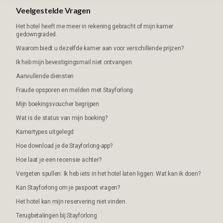
Veelgestelde Vragen
Het hotel heeft me meer in rekening gebracht of mijn kamer
gedowngraded.
Waarom biedt u dezelfde kamer aan voor verschillende prijzen?
Ik heb mijn bevestigingsmail niet ontvangen.
Aanvullende diensten
Fraude opsporen en melden met Stayforlong
Mijn boekingsvoucher begrijpen
Wat is de status van mijn boeking?
Kamertypes uitgelegd
Hoe download je de Stayforlong-app?
Hoe laat je een recensie achter?
Vergeten spullen: Ik heb iets in het hotel laten liggen. Wat kan ik doen?
Kan Stayforlong om je paspoort vragen?
Het hotel kan mijn reservering niet vinden.
Terugbetalingen bij Stayforlong