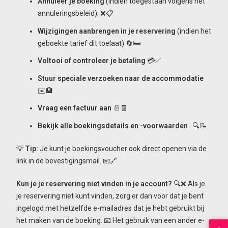
Annuleer je boeking
(indien toegestaan volgens het
annuleringsbeleid); ❌📋
Wijzigingen aanbrengen in je reservering
(indien het
geboekte tarief dit toelaat) 🔄🛏️
Voltooi of controleer je betaling
💳✅
Stuur speciale verzoeken naar de accommodatie
✉️🏨
Vraag een factuur aan
📄🧾
Bekijk alle boekingsdetails en -voorwaarden
. 🔍📝
💡
Tip:
Je kunt je boekingsvoucher ook direct openen via de
link in de bevestigingsmail. 📧🔗
Kun je je reservering niet vinden in je account?
🔍❌ Als je
je reservering niet kunt vinden, zorg er dan voor dat je bent
ingelogd met hetzelfde e-mailadres dat je hebt gebruikt bij
het maken van de boeking. 📧 Het gebruik van een ander e-