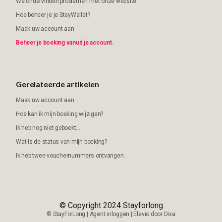
We ondervinden problemen met onze website.
Hoe beheer je je StayWallet?
Maak uw account aan
Beheer je boeking vanuit je account.
Gerelateerde artikelen
Maak uw account aan
Hoe kan ik mijn boeking wijzigen?
Ik heb nog niet geboekt...
Wat is de status van mijn boeking?
Ik heb twee vouchernummers ontvangen.
© Copyright 2024 Stayforlong
©
StayForLong
|
Agent inloggen
|
Elevio door
Dixa