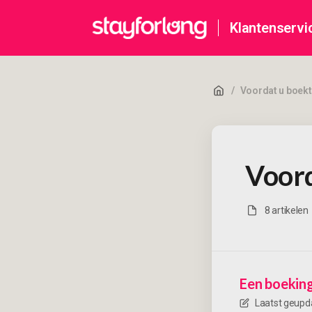
Klantenservi
/
Voordat u boekt
Voord
8 artikelen
Een boekin
Laatst geupd